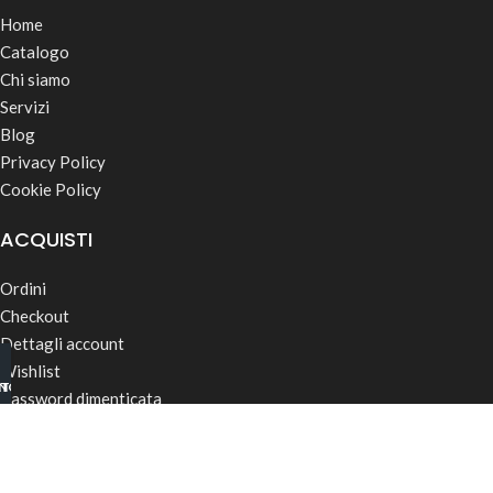
Home
Catalogo
Chi siamo
Servizi
Blog
Privacy Policy
Cookie Policy
ACQUISTI
Ordini
Checkout
Dettagli account
Wishlist
INO B2B
TSAPP
Password dimenticata
Termini & Condizioni
Spedizioni