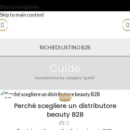
Skip to navigation
Skip to main content
RICHIEDI LISTINO B2B
Guide
home
archive by category "guide"
08
GUIDE
Perché scegliere un distributore
AGO
beauty B2B