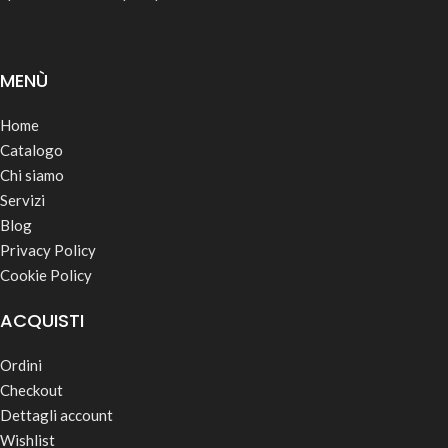
MENÙ
Home
Catalogo
Chi siamo
Servizi
Blog
Privacy Policy
Cookie Policy
ACQUISTI
Ordini
Checkout
Dettagli account
Wishlist