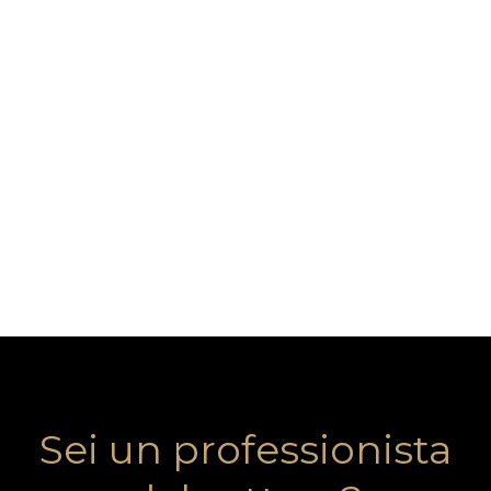
Sei un professionista