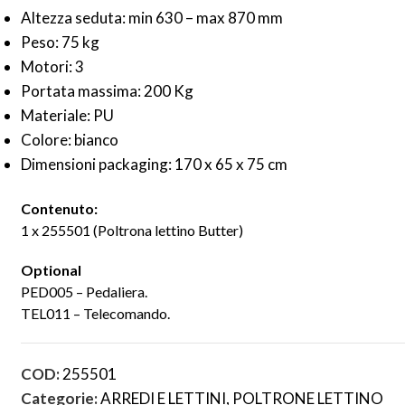
Altezza seduta: min 630 – max 870 mm
Peso: 75 kg
Motori: 3
Portata massima: 200 Kg
Materiale: PU
Colore: bianco
Dimensioni packaging: 170 x 65 x 75 cm
Contenuto:
1 x 255501 (Poltrona lettino Butter)
Optional
PED005 – Pedaliera.
TEL011 – Telecomando.
COD:
255501
Categorie:
ARREDI E LETTINI
,
POLTRONE LETTINO