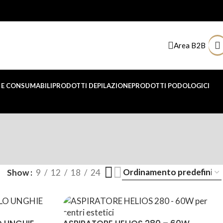
Area B2B
E CONSUMABILI
PRODOTTI DEPILAZIONE
PRODOTTI PODOLOGICI
Show
9
12
18
24