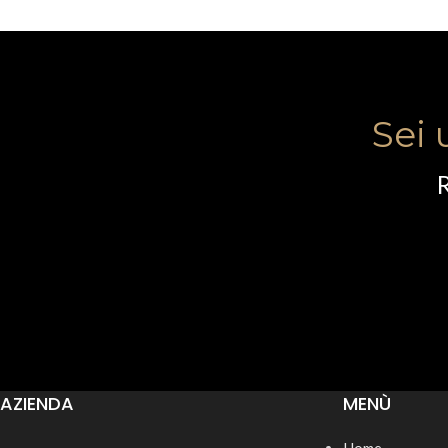
Sei 
R
AZIENDA
MENÙ
Home