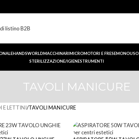
di listino B2B
ONALE
HANDSWORLD
MACCHINARI
MICROMOTORI E FRESE
MONOUSO 
STERILIZZAZIONE/IGIENE
STRUMENTI
TAVOLI MANICURE
 E LETTINI
TAVOLI MANICURE