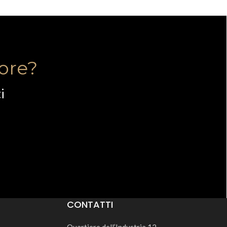
tore?
i
CONTATTI
Quartiere dell’Industria 12,