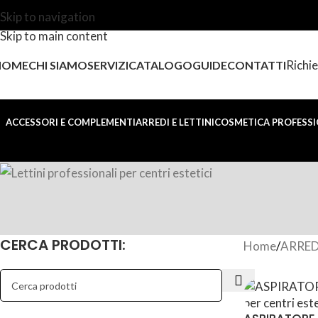
Skip to navigation
Skip to main content
Richie
HOME
CHI SIAMO
SERVIZI
CATALOGO
GUIDE
CONTATTI
ACCESSORI E COMPLEMENTI
ARREDI E LETTINI
COSMETICA PROFESSI
CERCA PRODOTTI:
Home
ARREDI