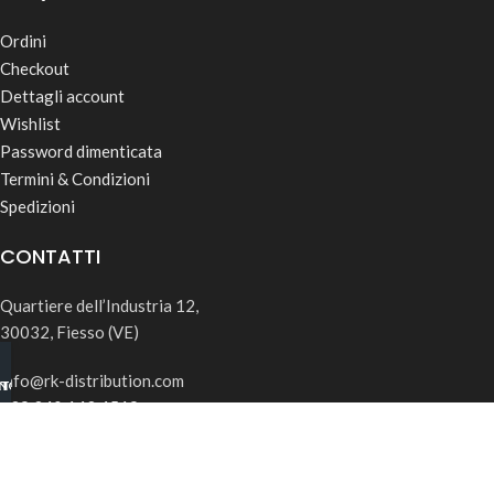
Ordini
Checkout
Dettagli account
Wishlist
Password dimenticata
Termini & Condizioni
Spedizioni
CONTATTI
Quartiere dell’Industria 12,
30032, Fiesso (VE)
info@rk-distribution.com
INO B2B
TSAPP
+39 340 143 4519