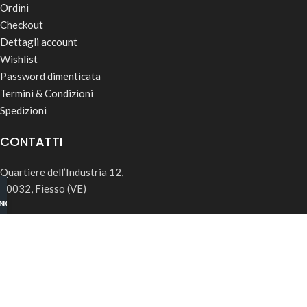
Ordini
Checkout
Dettagli account
Wishlist
Password dimenticata
Termini & Condizioni
Spedizioni
CONTATTI
Quartiere dell’Industria 12,
30032, Fiesso (VE)
INO B2B
TSAPP
info@rk-distribution.com
+39 340 143 4519
Seguici su Instagram