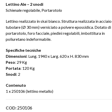
Lettino Ale – 2 snodi
Schienale regolabile, Portarotolo
Lettino realizzato in skai bianco. Struttura realizzata in acciaio
tubolare (Ø 30 mm) verniciato a polvere epossidica. Dotato di
portarotolo, foro facciale, piedini regolabili, imbottitura in
poliuretano indeformabile.
Specifiche tecniche
Dimensioni
: Lung. 1940 x Larg. 620 x H. 830 mm
Peso
: 29 Kg
Portata
: 120 Kg
Snodi
: 2
Contenuto
1 x 250106 (lettino metallo)
COD:
250106