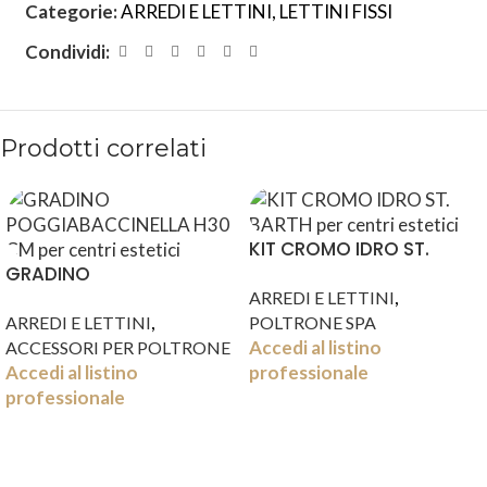
Categorie:
ARREDI E LETTINI
,
LETTINI FISSI
Condividi:
Prodotti correlati
KIT CROMO IDRO ST.
GRADINO
BARTH
,
POGGIABACCINELLA H30
ARREDI E LETTINI
,
CM
ARREDI E LETTINI
POLTRONE SPA
Accedi al listino
ACCESSORI PER POLTRONE
Accedi al listino
professionale
professionale