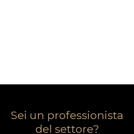
Sei un professionista
del settore?