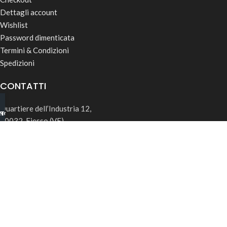
Dettagli account
Wishlist
Password dimenticata
Termini & Condizioni
Spedizioni
CONTATTI
Quartiere dell’Industria 12,
INO B2B
TSAPP
30032, Fiesso (VE)
info@rk-distribution.com
+39 340 143 4519
Seguici su Instagram
© 2026 RK Distribution | P.IVA: 05169850285