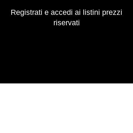
Registrati e accedi ai listini prezzi
riservati
AZIENDA
I partner di fiducia per i professionisti della bellezza