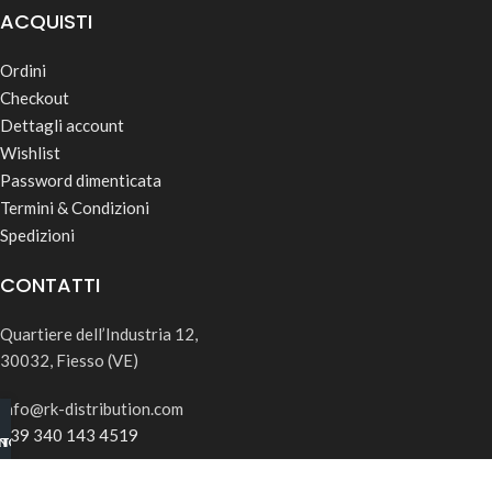
ACQUISTI
Ordini
Checkout
Dettagli account
Wishlist
Password dimenticata
Termini & Condizioni
Spedizioni
CONTATTI
Quartiere dell’Industria 12,
30032, Fiesso (VE)
info@rk-distribution.com
+39 340 143 4519
INO B2B
TSAPP