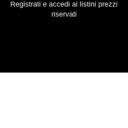
Registrati e accedi ai listini prezzi
riservati
AZIENDA
I partner di fiducia per i professionisti della bellezza