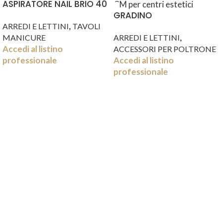
ASPIRATORE NAIL BRIO 40
WATT
GRADINO
,
POGGIABACCINELLA H30
ARREDI E LETTINI
TAVOLI
,
CM
MANICURE
ARREDI E LETTINI
Accedi al listino
ACCESSORI PER POLTRONE
professionale
Accedi al listino
professionale