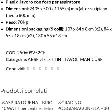
Piani di lavoro con foro per aspiratore
Dimensioni:
2405 x 500 x 1165 (h) mm (altezza ripiano
tavolo 800 mm)
Peso:
70 kg
Dimensioni packaging (5 colli):
107 x 64 x 8 cm (x2), 84 x
55 x 18 cm (x2), 130 x 55 x 18 cm
COD:
250609V52CF
Categorie:
ARREDI E LETTINI
,
TAVOLI MANICURE
Condividi:
Prodotti correlati