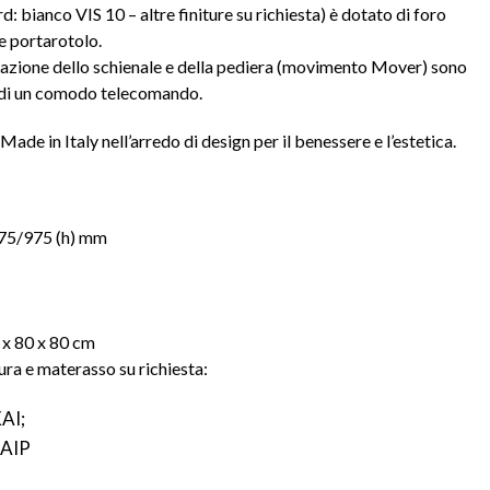
d: bianco VIS 10 – altre finiture su richiesta) è dotato di foro
e portarotolo.
clinazione dello schienale e della pediera (movimento Mover) sono
zo di un comodo telecomando.
ade in Italy nell’arredo di design per il benessere e l’estetica.
675/975 (h) mm
x 80 x 80 cm
tura e materasso su richiesta:
AI;
KAIP