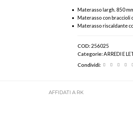
Materasso largh. 850 m
Materasso con bracciol
Materasso riscaldante 
COD:
256025
Categorie:
ARREDI E LE
Condividi:
AFFIDATI A RK