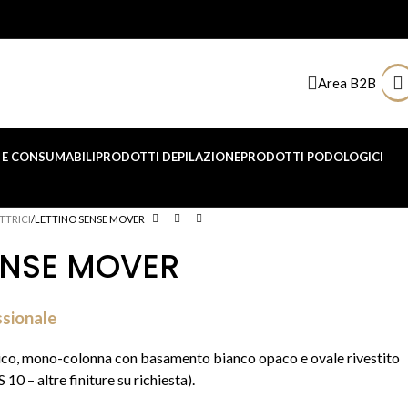
Area B2B
E CONSUMABILI
PRODOTTI DEPILAZIONE
PRODOTTI PODOLOGICI
TTRICI
LETTINO SENSE MOVER
ENSE MOVER
ssionale
rico, mono-colonna con basamento bianco opaco e ovale rivestito
 10 – altre finiture su richiesta).