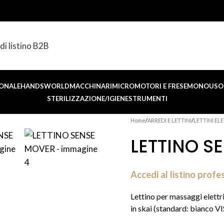
di listino B2B
ONALE
HANDSWORLD
MACCHINARI
MICROMOTORI E FRESE
MONOUSO 
STERILIZZAZIONE/IGIENE
STRUMENTI
Home
ARREDI E LETTINI
LETTINI ELE
LETTINO S
Accedi al listino profe
Lettino per massaggi elett
in skai (standard: bianco VIS