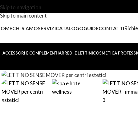
Skip to navigation
Skip to main content
Richie
HOME
CHI SIAMO
SERVIZI
CATALOGO
GUIDE
CONTATTI
ACCESSORI E COMPLEMENTI
ARREDI E LETTINI
COSMETICA PROFESSI