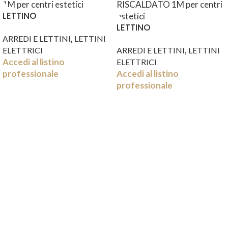
LETTINO
MULTIFUNZIONALE DORY
LETTINO
,
1M
MULTIFUNZIONALE DORY
ARREDI E LETTINI
LETTINI
,
RISCALDATO 1M
ELETTRICI
ARREDI E LETTINI
LETTINI
Accedi al listino
ELETTRICI
professionale
Accedi al listino
professionale