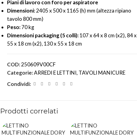
Piani di lavoro con foro per aspiratore
Dimensioni:
2405 x 500 x 1165 (h) mm (altezza ripiano
tavolo 800 mm)
Peso:
70 kg
Dimensioni packaging (5 colli):
107 x 64 x 8 cm (x2), 84 x
55 x 18 cm (x2), 130 x 55 x 18 cm
COD:
250609V00CF
Categorie:
ARREDI E LETTINI
,
TAVOLI MANICURE
Condividi:
Prodotti correlati