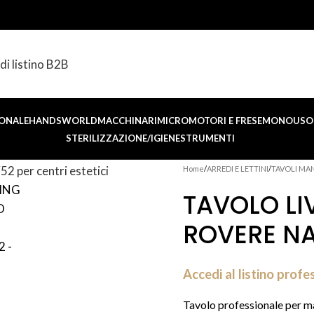
di listino B2B
ONALE
HANDSWORLD
MACCHINARI
MICROMOTORI E FRESE
MONOUSO 
STERILIZZAZIONE/IGIENE
STRUMENTI
Home
ARREDI E LETTINI
TAVOLI MA
TAVOLO LI
ROVERE NA
Accedi al listino profe
Tavolo professionale per ma