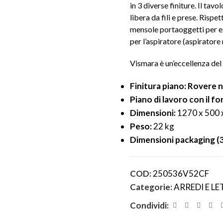
in 3 diverse finiture. Il ta
libera da fili e prese. Rispe
mensole portaoggetti per es
per l’aspiratore (aspiratore 
Vismara è un’eccellenza del M
Finitura piano: Rovere 
Piano di lavoro con il fo
Dimensioni:
1270 x 500 
Peso:
22 kg
Dimensioni packaging (3 
COD:
250536V52CF
Categorie:
ARREDI E LE
Condividi: