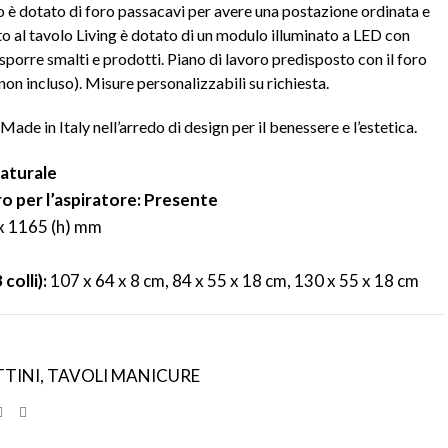
volo è dotato di foro passacavi per avere una postazione ordinata e
tto al tavolo
Living
è dotato di un modulo illuminato a LED con
porre smalti e prodotti. Piano di lavoro predisposto con il foro
non incluso). Misure personalizzabili su richiesta.
ade in Italy nell’arredo di design per il benessere e l’estetica.
naturale
ro per l’aspiratore: Presente
x 1165 (h) mm
colli):
107 x 64 x 8 cm, 84 x 55 x 18 cm, 130 x 55 x 18 cm
TTINI
,
TAVOLI MANICURE