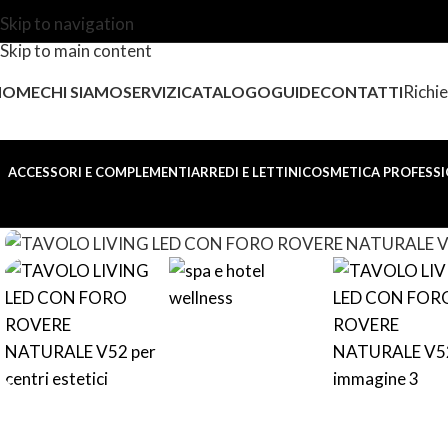
Skip to navigation
Skip to main content
Richie
HOME
CHI SIAMO
SERVIZI
CATALOGO
GUIDE
CONTATTI
ACCESSORI E COMPLEMENTI
ARREDI E LETTINI
COSMETICA PROFESSI