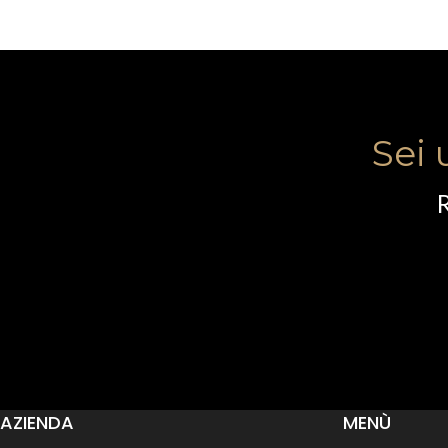
Sei 
R
AZIENDA
MENÙ