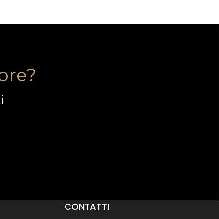
tore?
i
CONTATTI