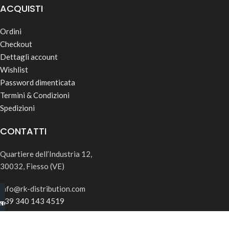
ACQUISTI
Ordini
Checkout
Dettagli account
Wishlist
Password dimenticata
Termini & Condizioni
Spedizioni
CONTATTI
Quartiere dell’Industria 12,
30032, Fiesso (VE)
info@rk-distribution.com
+39 340 143 4519
INO B2B
TSAPP