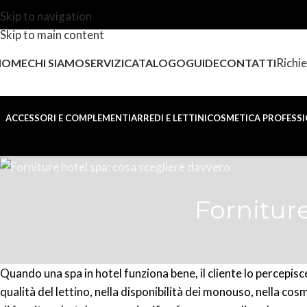
Skip to navigation
Skip to main content
Richie
HOME
CHI SIAMO
SERVIZI
CATALOGO
GUIDE
CONTATTI
ACCESSORI E COMPLEMENTI
ARREDI E LETTINI
COSMETICA PROFESSI
Forniture
Quando una spa in hotel funziona bene, il cliente lo percepisc
qualità del lettino, nella disponibilità dei monouso, nella co