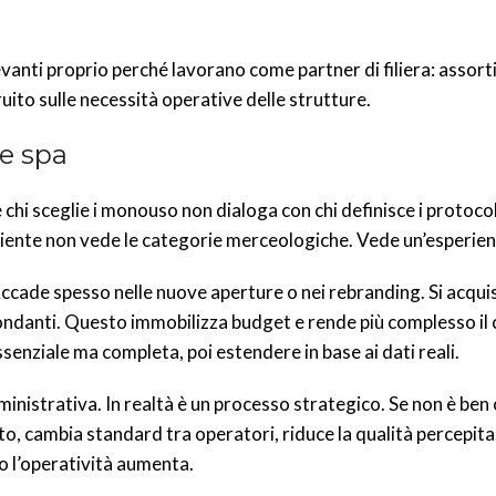
evanti proprio perché lavorano come partner di filiera: assor
ito sulle necessità operative delle strutture.
 e spa
 chi sceglie i monouso non dialoga con chi definisce i protocoll
l cliente non vede le categorie merceologiche. Vede un’esperien
 Accade spesso nelle nuove aperture o nei rebranding. Si acqu
ondanti. Questo immobilizza budget e rende più complesso il 
enziale ma completa, poi estendere in base ai dati reali.
ministrativa. In realtà è un processo strategico. Se non è ben
nto, cambia standard tra operatori, riduce la qualità percepit
o l’operatività aumenta.