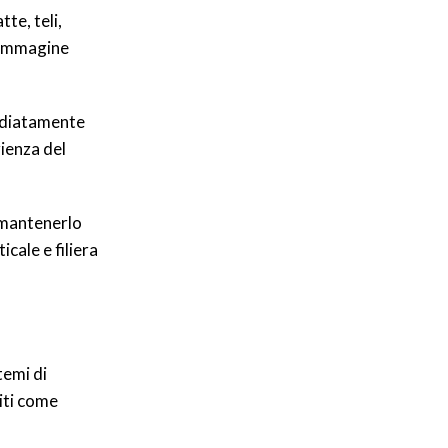
tte, teli,
l’immagine
mediatamente
rienza del
a mantenerlo
cale e filiera
stemi di
titi come