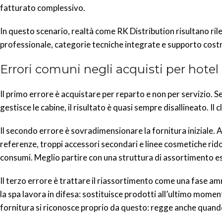
fatturato complessivo.
In questo scenario, realtà come RK Distribution risultano ril
professionale, categorie tecniche integrate e supporto costru
Errori comuni negli acquisti per hotel
Il primo errore è acquistare per reparto e non per servizio. Se
gestisce le cabine, il risultato è quasi sempre disallineato. I
Il secondo errore è sovradimensionare la fornitura iniziale.
referenze, troppi accessori secondari e linee cosmetiche rid
consumi. Meglio partire con una struttura di assortimento ess
Il terzo errore è trattare il riassortimento come una fase am
la spa lavora in difesa: sostituisce prodotti all’ultimo mome
fornitura si riconosce proprio da questo: regge anche quand