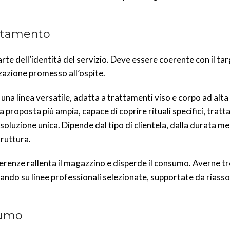
attamento
te dell’identità del servizio. Deve essere coerente con il tar
izzazione promesso all’ospite.
 una linea versatile, adatta a trattamenti viso e corpo ad alta
 proposta più ampia, capace di coprire rituali specifici, trat
soluzione unica. Dipende dal tipo di clientela, dalla durata me
truttura.
erenze rallenta il magazzino e disperde il consumo. Averne 
avorando su linee professionali selezionate, supportate da riass
sumo