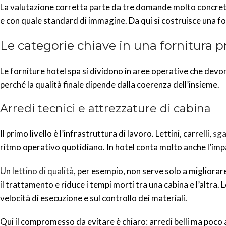
La valutazione corretta parte da tre domande molto concrete
e con quale standard di immagine. Da qui si costruisce una f
Le categorie chiave in una fornitura p
Le forniture hotel spa si dividono in aree operative che dev
perché la qualità finale dipende dalla coerenza dell’insieme.
Arredi tecnici e attrezzature di cabina
Il primo livello è l’infrastruttura di lavoro. Lettini, carrelli,
sga
ritmo operativo quotidiano. In hotel conta molto anche l’impa
Un
lettino di qualità
, per esempio, non serve solo a migliorare
il trattamento e riduce i tempi morti tra una cabina e l’altra. 
velocità di esecuzione e sul controllo dei materiali.
Qui il compromesso da evitare è chiaro: arredi belli ma poco a