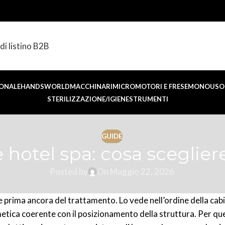
di listino B2B
ONALE
HANDSWORLD
MACCHINARI
MICROMOTORI E FRESE
MONOUSO 
STERILIZZAZIONE/IGIENE
STRUMENTI
GUIDE
 hotel spa: cosa sceglier
Posted by
On Maggio 22, 2026
e prima ancora del trattamento. Lo vede nell’ordine della cabi
smetica coerente con il posizionamento della struttura. Per qu