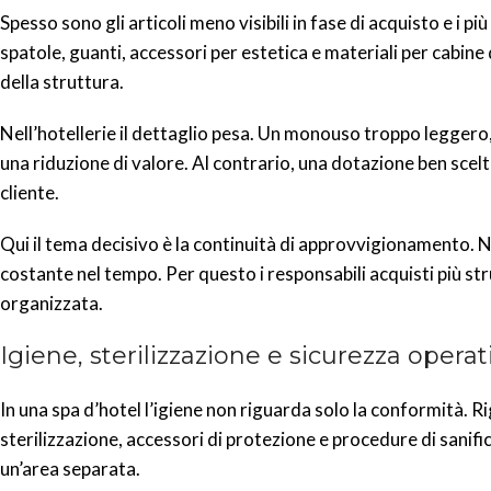
Spesso sono gli articoli meno visibili in fase di acquisto e i più
spatole, guanti, accessori per estetica e materiali per cabi
della struttura.
Nell’hotellerie il dettaglio pesa. Un monouso troppo legger
una riduzione di valore. Al contrario, una dotazione ben scel
cliente.
Qui il tema decisivo è la continuità di approvvigionamento. 
costante nel tempo. Per questo i responsabili acquisti più str
organizzata.
Igiene, sterilizzazione e sicurezza operat
In una spa d’hotel l’igiene non riguarda solo la conformità. R
sterilizzazione, accessori di protezione e procedure di sanif
un’area separata.