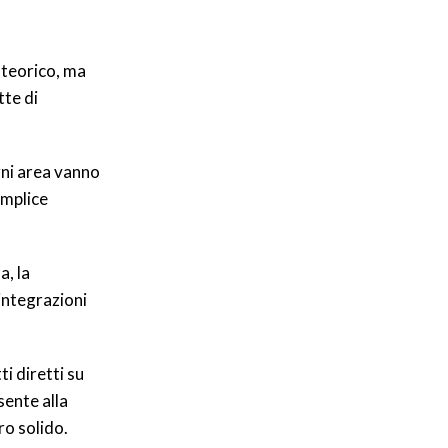
 teorico, ma
tte di
gni area vanno
emplice
a, la
 integrazioni
i diretti su
sente alla
ro solido.