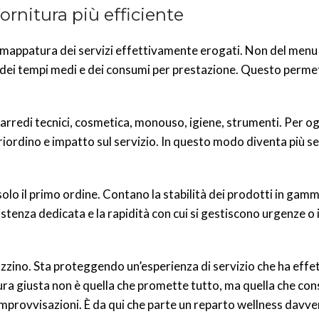
rnitura più efficiente
a mappatura dei servizi effettivamente erogati. Non del menu
, dei tempi medi e dei consumi per prestazione. Questo perme
 arredi tecnici, cosmetica, monouso, igiene, strumenti. Per o
 riordino e impatto sul servizio. In questo modo diventa più s
solo il primo ordine. Contano la stabilità dei prodotti in gamm
ssistenza dedicata e la rapidità con cui si gestiscono urgenze o
zino. Sta proteggendo un’esperienza di servizio che ha effett
ura giusta non è quella che promette tutto, ma quella che con
 improvvisazioni. È da qui che parte un reparto wellness davve