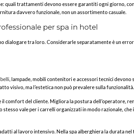
: quali trattamenti devono essere garantiti ogni giorno, con
ornitura davvero funzionale, non un assortimento casuale.
rofessionale per spa in hotel
ono dialogare tra loro. Considerarle separatamente è un erro
belli
, lampade, mobili contenitori e accessori tecnici devono 
tto visivo, ma l’estetica non può prevalere sulla funzionalità
 il comfort del cliente. Migliora la postura dell’operatore, re
Lo stesso vale per i carrelli organizzati in modo razionale, che 
datti al lavoro intensivo. Nella spa alberghiera la durata nel