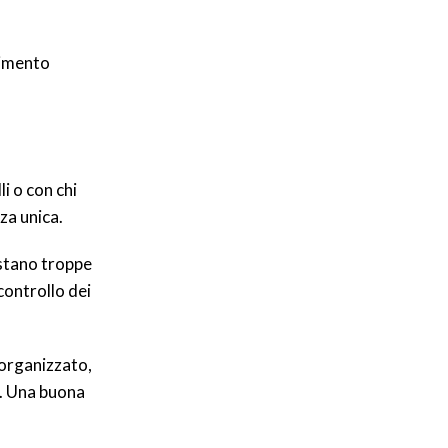
timento
i o con chi
za unica.
istano troppe
controllo dei
 organizzato,
a. Una buona