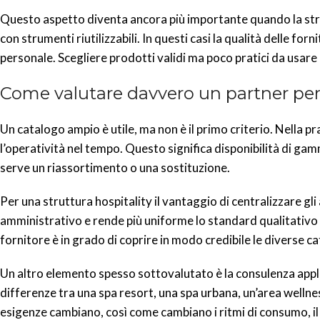
Questo aspetto diventa ancora più importante quando la strut
con strumenti riutilizzabili. In questi casi la qualità delle for
personale. Scegliere prodotti validi ma poco pratici da usa
Come valutare davvero un partner per 
Un catalogo ampio è utile, ma non è il primo criterio. Nella pr
l’operatività nel tempo. Questo significa disponibilità di gam
serve un riassortimento o una sostituzione.
Per una struttura hospitality il vantaggio di centralizzare gli 
amministrativo e rende più uniforme lo standard qualitativo t
fornitore è in grado di coprire in modo credibile le diverse c
Un altro elemento spesso sottovalutato è la consulenza appl
differenze tra una spa resort, una spa urbana, un’area welln
esigenze cambiano, così come cambiano i ritmi di consumo, il l