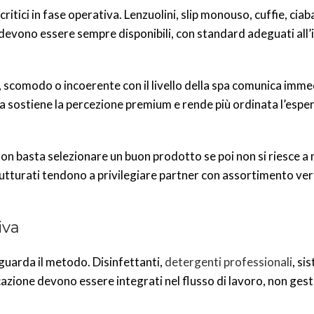
 critici in fase operativa. Lenzuolini, slip monouso, cuffie, ciaba
ne devono essere sempre disponibili, con standard adeguati al
o, scomodo o incoerente con il livello della spa comunica im
ta sostiene la percezione premium e rende più ordinata l’espe
Non basta selezionare un buon prodotto se poi non si riesce 
utturati tendono a privilegiare partner con assortimento verti
iva
iguarda il metodo. Disinfettanti,
detergenti professionali
, si
icazione devono essere integrati nel flusso di lavoro, non ges