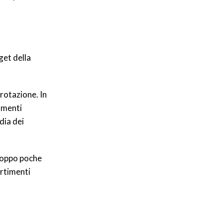
get della
 rotazione. In
tamenti
dia dei
troppo poche
ortimenti