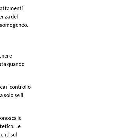
rattamenti
ienza del
 disomogeneo.
tenere
posta quando
ca il controllo
 solo se il
conosca le
tetica. Le
enti sul