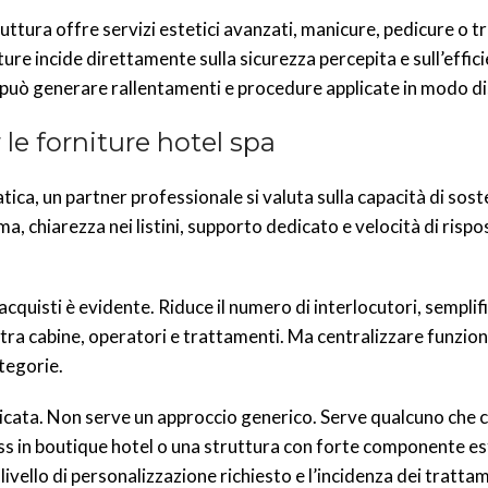
tura offre servizi estetici avanzati, manicure, pedicure o t
niture incide direttamente sulla sicurezza percepita e sull’effic
re può generare rallentamenti e procedure applicate in modo
le forniture hotel spa
atica, un partner professionale si valuta sulla capacità di sos
ma, chiarezza nei listini, supporto dedicato e velocità di ris
acquisti è evidente. Riduce il numero di interlocutori, semplifi
ra cabine, operatori e trattamenti. Ma centralizzare funziona
ategorie.
icata. Non serve un approccio generico. Serve qualcuno che 
ess in boutique hotel o una struttura con forte componente es
ivello di personalizzazione richiesto e l’incidenza dei trattam