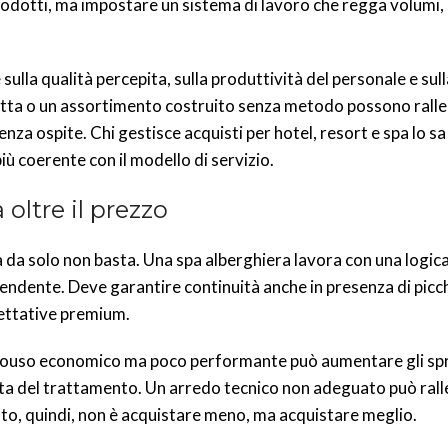
prodotti, ma impostare un sistema di lavoro che regga volumi,
 sulla qualità percepita, sulla produttività del personale e sul
atta o un assortimento costruito senza metodo possono rall
enza ospite. Chi gestisce acquisti per hotel, resort e spa lo sa
iù coerente con il modello di servizio.
 oltre il prezzo
a da solo non basta. Una spa alberghiera lavora con una logic
pendente. Deve garantire continuità anche in presenza di picch
pettative premium.
monouso economico ma poco performante può aumentare gli sp
ita del trattamento. Un arredo tecnico non adeguato può ralle
unto, quindi, non è acquistare meno, ma acquistare meglio.