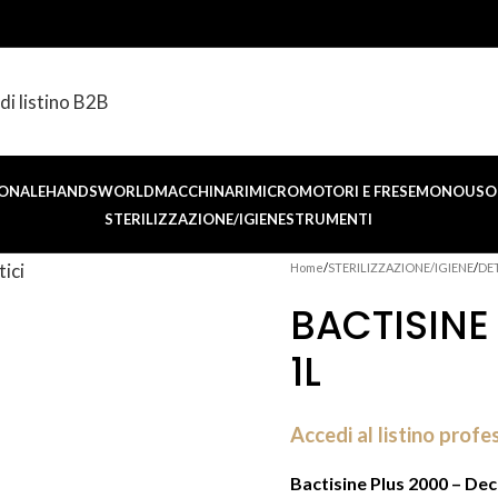
di listino B2B
ONALE
HANDSWORLD
MACCHINARI
MICROMOTORI E FRESE
MONOUSO 
STERILIZZAZIONE/IGIENE
STRUMENTI
Home
STERILIZZAZIONE/IGIENE
DE
BACTISINE
1L
Accedi al listino profe
Bactisine Plus 2000 – D