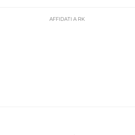
AFFIDATI A RK
ASSISTENZA
RECENSIONI
DEDICATA
POSITIVE