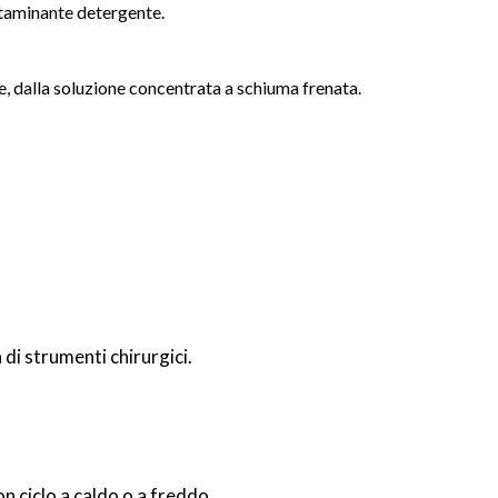
taminante detergente.
 dalla soluzione concentrata a schiuma frenata.
di strumenti chirurgici.
n ciclo a caldo o a freddo.