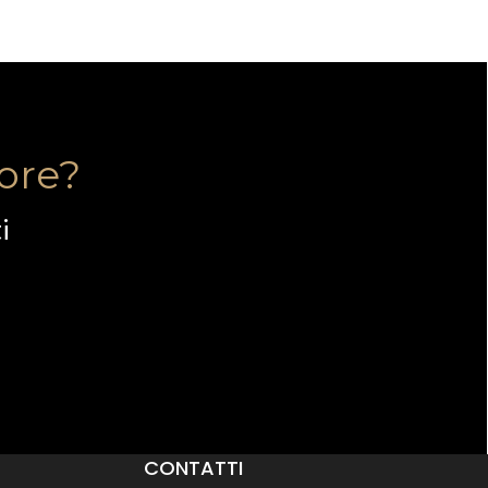
tore?
i
CONTATTI