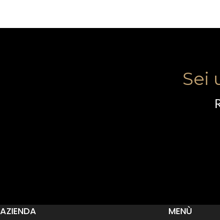
Sei 
R
AZIENDA
MENÙ