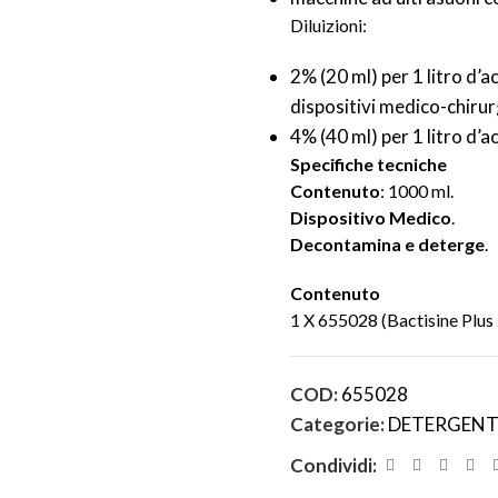
Diluizioni:
2% (20 ml) per 1 litro d
dispositivi medico-chirurg
4% (40 ml) per 1 litro d’a
Specifiche tecniche
Contenuto
: 1000 ml.
Dispositivo Medico
.
Decontamina e deterge
.
Contenuto
1 X 655028 (Bactisine Plus
COD:
655028
Categorie:
DETERGENT
Condividi: