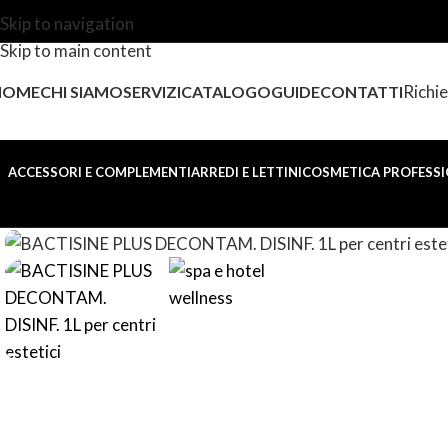
Skip to navigation
Skip to main content
Richie
HOME
CHI SIAMO
SERVIZI
CATALOGO
GUIDE
CONTATTI
ACCESSORI E COMPLEMENTI
ARREDI E LETTINI
COSMETICA PROFESSI