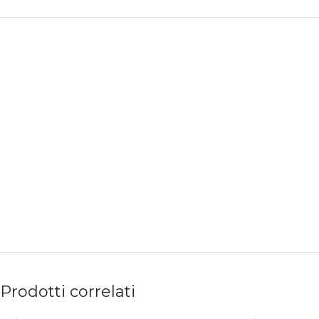
PAGAMENTI
PRODOTTI
SICURI
PREMIUM
Prodotti correlati