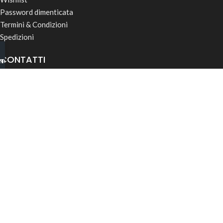
Password dimenticata
Termini & Condizioni
Spedizioni
CONTATTI
INO B2B
TSAPP
Quartiere dell’Industria 12,
30032, Fiesso (VE)
info@rk-distribution.com
+39 340 143 4519
Seguici su Instagram
© 2026 RK Distribution | P.IVA: 05169850285