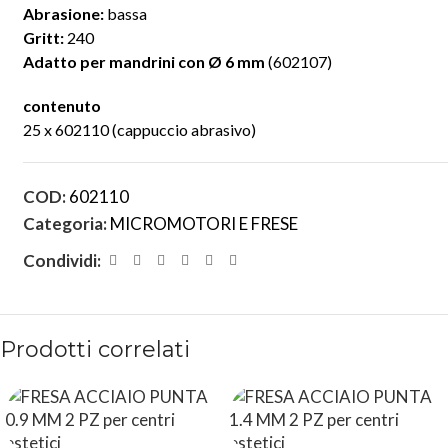
Abrasione:
bassa
Gritt:
240
Adatto per mandrini con
Ø 6 mm
(602107)
contenuto
25 x 602110 (cappuccio abrasivo)
COD:
602110
Categoria:
MICROMOTORI E FRESE
Condividi:
Prodotti correlati