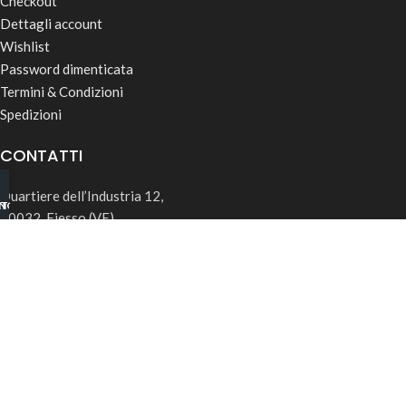
Checkout
Dettagli account
Wishlist
Password dimenticata
Termini & Condizioni
Spedizioni
CONTATTI
Quartiere dell’Industria 12,
INO B2B
TSAPP
30032, Fiesso (VE)
info@rk-distribution.com
+39 340 143 4519
Seguici su Instagram
© 2026 RK Distribution | P.IVA: 05169850285