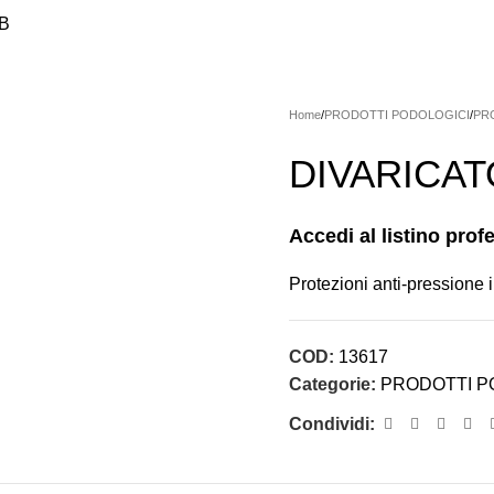
2B
SMETICA PROFESSIONALE
HANDSWORLD
MACCHINARI
MI
ILAZIONE
PRODOTTI PODOLOGICI
STERILIZZAZIONE/IGIEN
Home
PRODOTTI PODOLOGICI
PR
DIVARICATO
Accedi al listino prof
Protezioni anti-pressione 
COD:
13617
Categorie:
PRODOTTI P
Condividi: