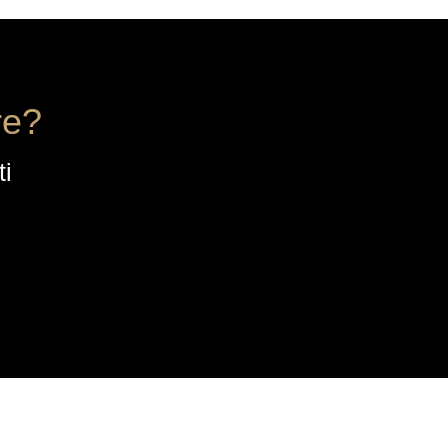
re?
ti
CONTATTI
Quartiere dell’Industria 12,