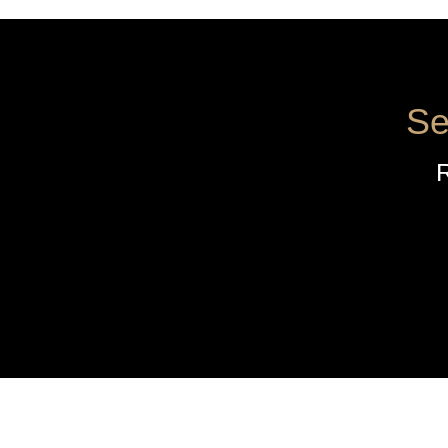
Se
R
AZIENDA
MENÙ
Home