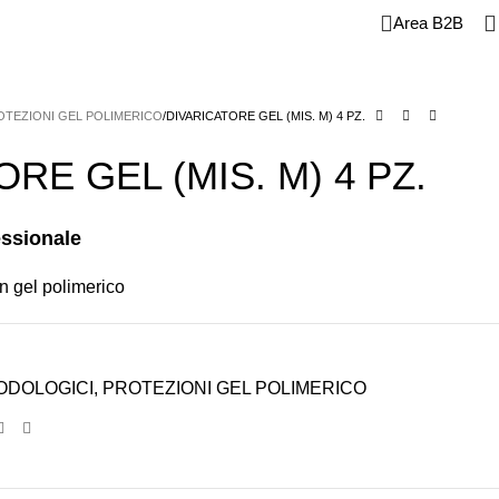
Area B2B
CROMOTORI E FRESE
MONOUSO E CONSUMABILI
E
STRUMENTI
OTEZIONI GEL POLIMERICO
DIVARICATORE GEL (MIS. M) 4 PZ.
RE GEL (MIS. M) 4 PZ.
essionale
in gel polimerico
ODOLOGICI
,
PROTEZIONI GEL POLIMERICO