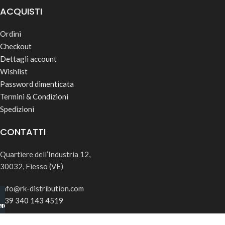
ACQUISTI
Ordini
Checkout
Dettagli account
Wishlist
Password dimenticata
Termini & Condizioni
Spedizioni
CONTATTI
Quartiere dell’Industria 12,
30032, Fiesso (VE)
info@rk-distribution.com
+39 340 143 4519
INO B2B
TSAPP