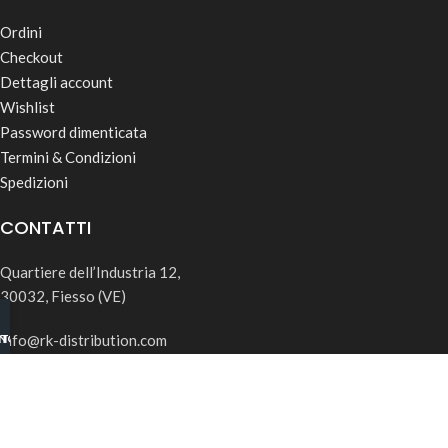
Ordini
Checkout
Dettagli account
Wishlist
Password dimenticata
Termini & Condizioni
Spedizioni
CONTATTI
Quartiere dell’Industria 12,
30032, Fiesso (VE)
info@rk-distribution.com
INO B2B
TSAPP
+39 340 143 4519