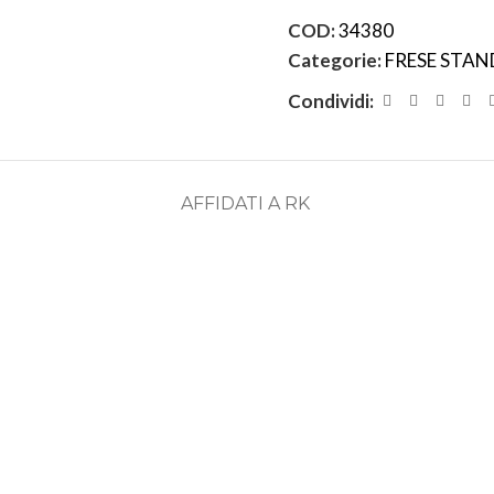
COD:
34380
Categorie:
FRESE STA
Condividi:
AFFIDATI A RK
ASSISTENZA
RECENSIONI
DEDICATA
POSITIVE