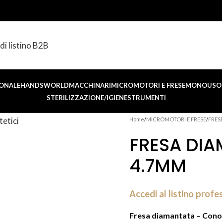
di listino B2B
ONALE
HANDSWORLD
MACCHINARI
MICROMOTORI E FRESE
MONOUSO 
STERILIZZAZIONE/IGIENE
STRUMENTI
Home
MICROMOTORI E FRESE
FRES
FRESA DIA
4.7MM
Accedi al listino profe
Fresa diamantata – Cono 