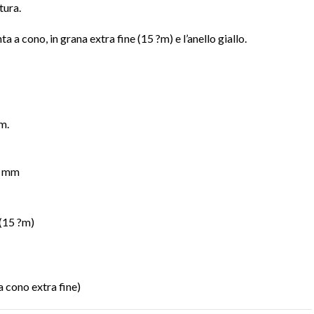
tura.
ta a cono, in grana extra fine (15
?m) e
l’anello giallo.
m.
7 mm
 (15
?m)
 cono extra fine)