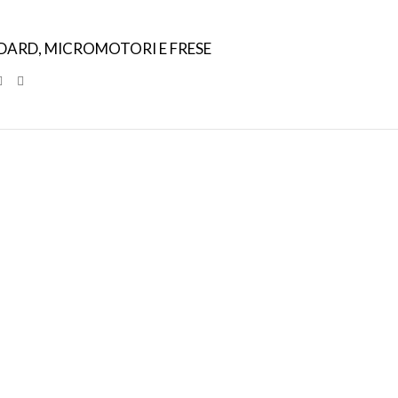
NDARD
,
MICROMOTORI E FRESE
SPEDIZIONI
CONDIZIONI
INTERNAZIONALI
DI FAVORE