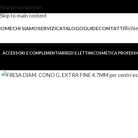
Skip to navigation
Skip to main content
Richie
HOME
CHI SIAMO
SERVIZI
CATALOGO
GUIDE
CONTATTI
ACCESSORI E COMPLEMENTI
ARREDI E LETTINI
COSMETICA PROFESSI