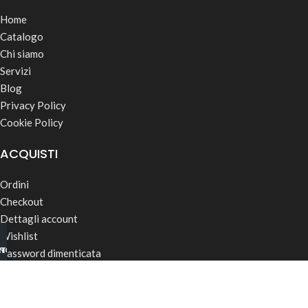
Home
Catalogo
Chi siamo
Servizi
Blog
Privacy Policy
Cookie Policy
ACQUISTI
Ordini
Checkout
Dettagli account
Wishlist
INO B2B
TSAPP
Password dimenticata
Termini & Condizioni
Spedizioni