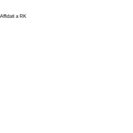
Affidati a RK
PAGAMENTI
PRODOTTI
SICURI
PREMIUM
ASSISTENZA
RECENSIONI
DEDICATA
POSITIVE