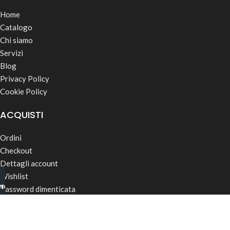
Home
Catalogo
Chi siamo
Servizi
Blog
Privacy Policy
Cookie Policy
ACQUISTI
Ordini
Checkout
Dettagli account
Wishlist
INO B2B
TSAPP
Password dimenticata
Termini & Condizioni
Spedizioni