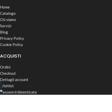
Home
Catalogo
Chi siamo
Servizi
Blog
Privacy Policy
Cookie Policy
ACQUISTI
Ordini
Checkout
Dettagli account
Wishlist
INO B2B
TSAPP
Password dimenticata
Termini & Condizioni
Spedizioni