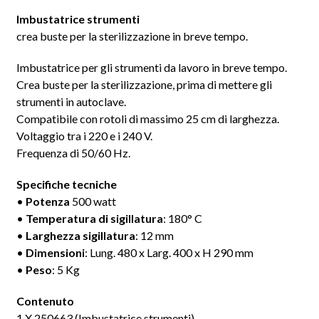
Imbustatrice strumenti
crea buste per la sterilizzazione in breve tempo.
Imbustatrice per gli strumenti da lavoro in breve tempo.
Crea buste per la sterilizzazione, prima di mettere gli
strumenti in autoclave.
Compatibile con rotoli di massimo 25 cm di larghezza.
Voltaggio tra i 220 e i 240 V.
Frequenza di 50/60 Hz.
Specifiche tecniche
•
Potenza
500 watt
•
Temperatura di sigillatura
: 180° C
•
Larghezza sigillatura
: 12 mm
•
Dimensioni
: Lung. 480 x Larg. 400 x H 290 mm
•
Peso
: 5 Kg
Contenuto
1 X 250663 (Imbustatrice strumenti).