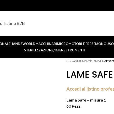
di listino B2B
ONALE
HANDSWORLD
MACCHINARI
MICROMOTORI E FRESE
MONOUSO 
STERILIZZAZIONE/IGIENE
STRUMENTI
Home
STRUMENTI
LAME
LAME SAFE
LAME SAFE
Accedi al listino profe
Lama Safe – misura 1
60 Pezzi