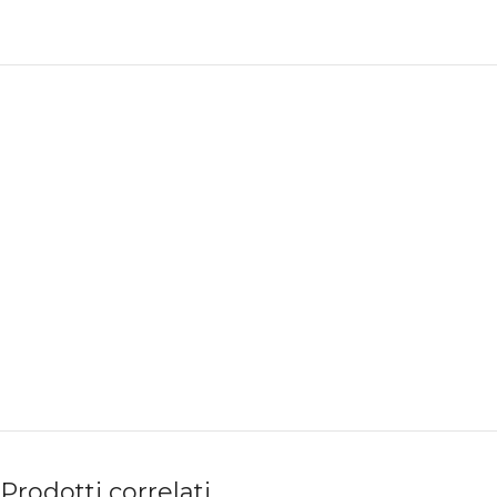
PAGAMENTI
PRODOTTI
SICURI
PREMIUM
Prodotti correlati