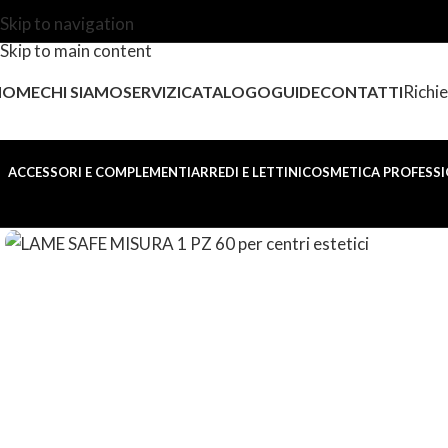
Skip to navigation
Skip to main content
Richie
HOME
CHI SIAMO
SERVIZI
CATALOGO
GUIDE
CONTATTI
ACCESSORI E COMPLEMENTI
ARREDI E LETTINI
COSMETICA PROFESSI