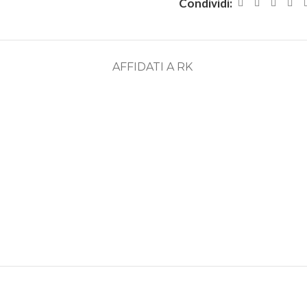
Condividi:
AFFIDATI A RK
ASSISTENZA
RECENSIONI
DEDICATA
POSITIVE