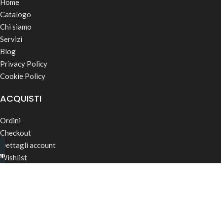
Home
Catalogo
Chi siamo
Servizi
Blog
Privacy Policy
Cookie Policy
ACQUISTI
Ordini
Checkout
Dettagli account
INO B2B
TSAPP
Wishlist
Password dimenticata
Termini & Condizioni
Spedizioni
CONTATTI