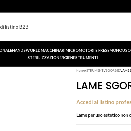
di listino B2B
ONALE
HANDSWORLD
MACCHINARI
MICROMOTORI E FRESE
MONOUSO 
STERILIZZAZIONE/IGIENE
STRUMENTI
Home
STRUMENTI
SGORBIE
LAME S
LAME SGORB
Accedi al listino profe
Lame per uso estetico non 