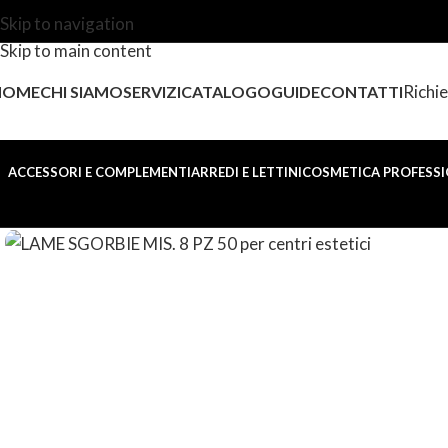
Skip to navigation
Skip to main content
Richie
HOME
CHI SIAMO
SERVIZI
CATALOGO
GUIDE
CONTATTI
ACCESSORI E COMPLEMENTI
ARREDI E LETTINI
COSMETICA PROFESSI