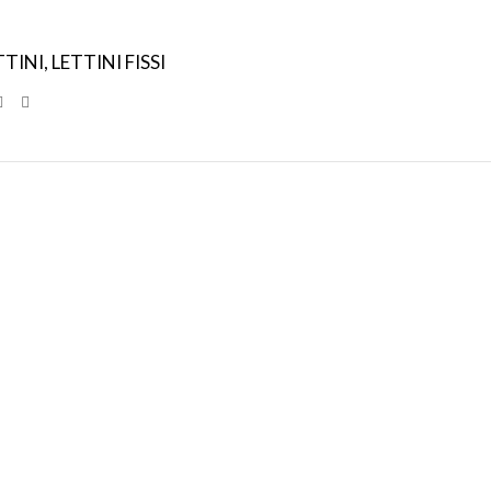
TTINI
,
LETTINI FISSI
SPEDIZIONI
CONDIZIONI
INTERNAZIONALI
DI FAVORE