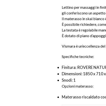
Lettino per massaggi in fini
gli conferiscono un aspetto 
Il materasso in skai bianco 
È possibile richiedere, come
La testata è regolabile man
È dotato di piano d’appoggio
Vismara è un’eccellenza del M
Specifiche tecniche:
Finitura: ROVERE NATU
Dimensioni: 1850 x 710 
Snodi: 1
Opzioni materasso:
Materasso riscaldato c