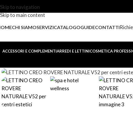
Skip to navigation
Skip to main content
Richie
HOME
CHI SIAMO
SERVIZI
CATALOGO
GUIDE
CONTATTI
ACCESSORI E COMPLEMENTI
ARREDI E LETTINI
COSMETICA PROFESSI