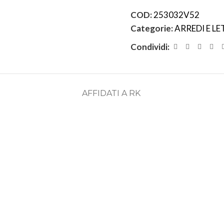
COD:
253032V52
Categorie:
ARREDI E LE
Condividi:
AFFIDATI A RK
ASSISTENZA
RECENSIONI
DEDICATA
POSITIVE