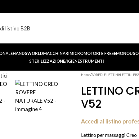
di listino B2B
ONALE
HANDSWORLD
MACCHINARI
MICROMOTORI E FRESE
MONOUSO 
STERILIZZAZIONE/IGIENE
STRUMENTI
Home
ARREDI E LETTINI
LETTINI FISS
LETTINO C
V52
Accedi al listino profe
Lettino per massaggi Creo