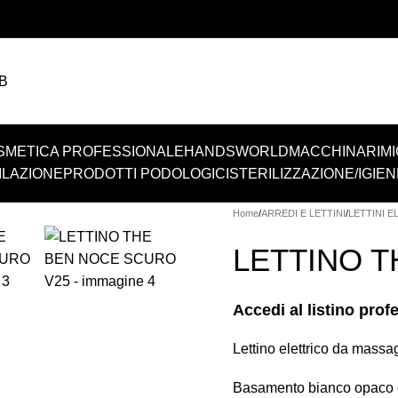
2B
SMETICA PROFESSIONALE
HANDSWORLD
MACCHINARI
MI
ILAZIONE
PRODOTTI PODOLOGICI
STERILIZZAZIONE/IGIEN
Home
ARREDI E LETTINI
LETTINI E
LETTINO 
Accedi al listino prof
Lettino elettrico da massa
Basamento bianco opaco con