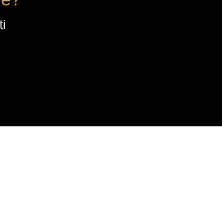
ti
CONTATTI
Quartiere dell’Industria 12,
30032, Fiesso (VE)
info@rk-distribution.com
+39 340 143 4519