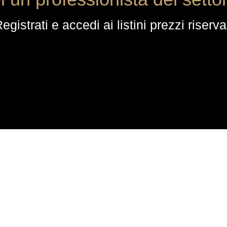
egistrati e accedi ai listini prezzi riserva
ACQUISTI
Ordini
Checkout
Dettagli account
Wishlist
Password dimenticata
Termini & Condizioni