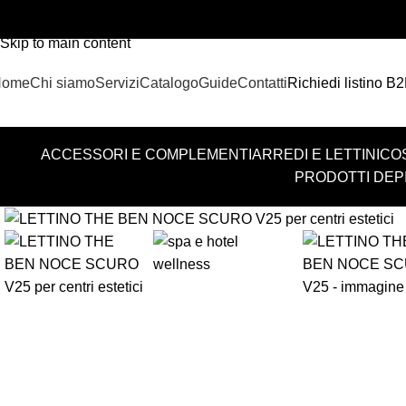
Skip to navigation
Skip to main content
Home
Chi siamo
Servizi
Catalogo
Guide
Contatti
Richiedi listino B
ACCESSORI E COMPLEMENTI
ARREDI E LETTINI
CO
PRODOTTI DEP