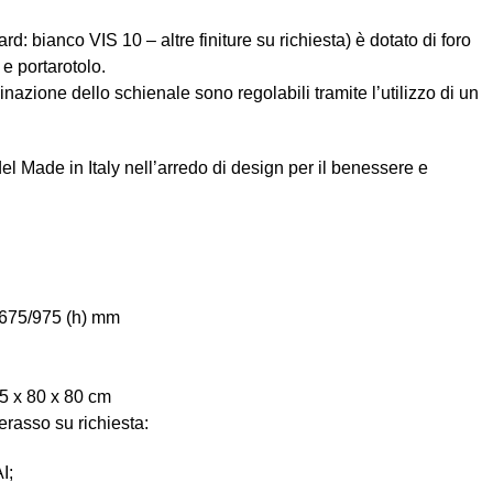
rd: bianco VIS 10 – altre finiture su richiesta) è dotato di foro
 e portarotolo.
clinazione dello schienale sono regolabili tramite l’utilizzo di un
l Made in Italy nell’arredo di design per il benessere e
 675/975 (h) mm
5 x 80 x 80 cm
terasso su richiesta:
I;