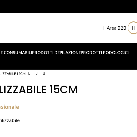
Area B2B
E CONSUMABILI
PRODOTTI DEPILAZIONE
PRODOTTI PODOLOGICI
ILIZZABILE 15CM
LIZZABILE 15CM
ssionale
ilizzabile