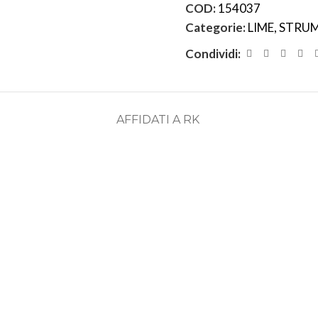
COD:
154037
Categorie:
LIME
,
STRUM
Condividi:
AFFIDATI A RK
ASSISTENZA
RECENSIONI
DEDICATA
POSITIVE