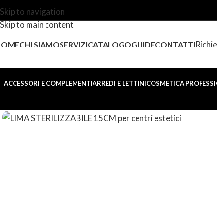
Skip to navigation
Skip to main content
Richie
HOME
CHI SIAMO
SERVIZI
CATALOGO
GUIDE
CONTATTI
ACCESSORI E COMPLEMENTI
ARREDI E LETTINI
COSMETICA PROFESSI