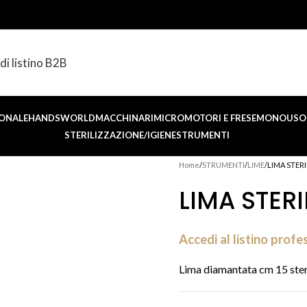
di listino B2B
ONALE
HANDSWORLD
MACCHINARI
MICROMOTORI E FRESE
MONOUSO 
STERILIZZAZIONE/IGIENE
STRUMENTI
Home
STRUMENTI
LIME
LIMA STER
LIMA STERI
Accedi al listino profe
Lima diamantata cm 15 ster