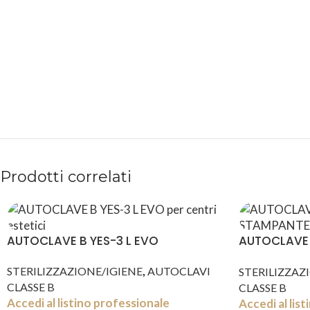
PAGAMENTI
PRODOTTI
SICURI
PREMIUM
Prodotti correlati
AUTOCLAVE B YES-3 L EVO
AUTOCLAVE 
STAMPANTE
,
STERILIZZAZIONE/IGIENE
AUTOCLAVI
STERILIZZAZ
CLASSE B
CLASSE B
Accedi al listino professionale
Accedi al lis