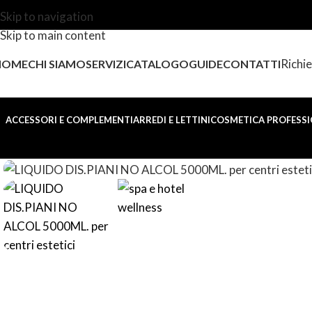
Skip to navigation
Skip to main content
Richie
HOME
CHI SIAMO
SERVIZI
CATALOGO
GUIDE
CONTATTI
ACCESSORI E COMPLEMENTI
ARREDI E LETTINI
COSMETICA PROFESSI