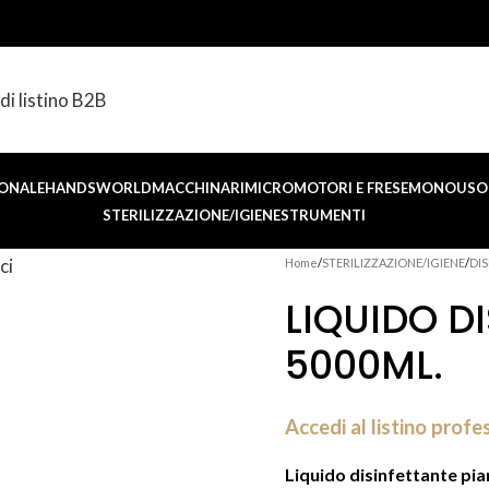
di listino B2B
ONALE
HANDSWORLD
MACCHINARI
MICROMOTORI E FRESE
MONOUSO 
STERILIZZAZIONE/IGIENE
STRUMENTI
Home
STERILIZZAZIONE/IGIENE
DIS
LIQUIDO DI
5000ML.
Accedi al listino profe
Liquido disinfettante pian