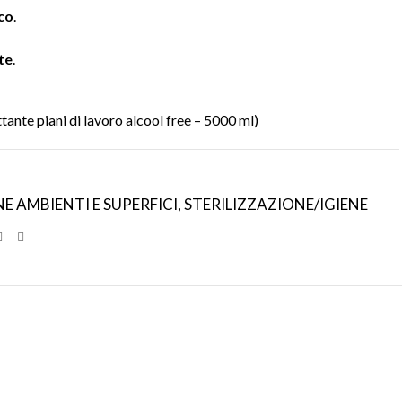
co
.
te
.
tante piani di lavoro alcool free – 5000 ml)
E AMBIENTI E SUPERFICI
,
STERILIZZAZIONE/IGIENE