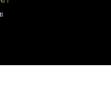
ti
CONTATTI
Quartiere dell’Industria 12,
30032, Fiesso (VE)
info@rk-distribution.com
+39 340 143 4519