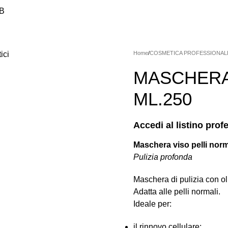
2B
SMETICA PROFESSIONALE
HANDSWORLD
MACCHINARI
MI
ILAZIONE
PRODOTTI PODOLOGICI
STERILIZZAZIONE/IGIEN
Home
COSMETICA PROFESSIONAL
MASCHERA
ML.250
Accedi al listino prof
Maschera viso pelli norm
Pulizia profonda
Maschera di pulizia con ol
Adatta alle pelli normali.
Ideale per
:
il
rinnovo cellulare
;