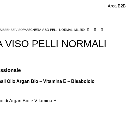
Area B2B
CROMOTORI E FRESE
MONOUSO E CONSUMABILI
E
STRUMENTI
E
ESENSE VISO
MASCHERA VISO PELLI NORMALI ML.250
 VISO PELLI NORMALI
essionale
ali Olio Argan Bio – Vitamina E – Bisabololo
io di Argan Bio e Vitamina E.