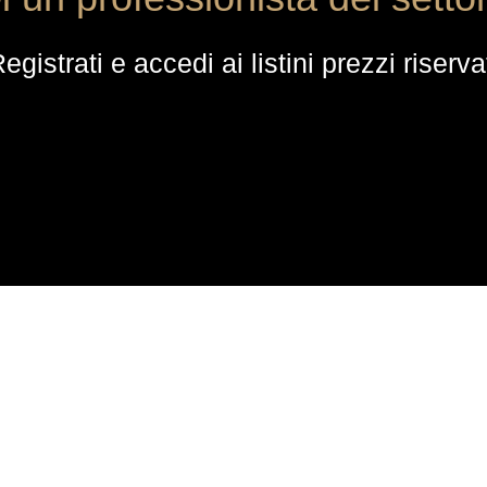
egistrati e accedi ai listini prezzi riserva
ACQUISTI
Ordini
Checkout
Dettagli account
Wishlist
Password dimenticata
Termini & Condizioni