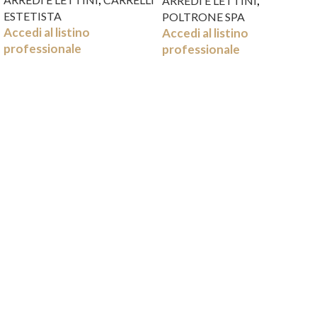
,
ARREDI E LETTINI
ESTETISTA
POLTRONE SPA
Accedi al listino
Accedi al listino
professionale
professionale