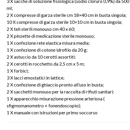
3 X sacche di soluzione fisiologica (sodio cloruro 0,9%) da 500
ml;
2 X compresse di garza sterile cm 18×40 cm in busta singola;
10 X compresse di garza sterile 10×10 cm in busta singola;
2 X teli sterili monouso cm 40 x 60;
2 X pinzette di medicazione sterile monouso;
1 X confezione rete elastica misura media;
1 X confezione di cotone idrofilo da 20 g;
2 X astuccio da 10 cerotti assortiti;
2 X cerotti in rocchetto da 2,5 cm x 5 m;
1 X forbici;
3 X lacci emostatici in lattice;
2 X confezione di ghiaccio pronto all’uso in busta;
2 X sacchetti monouso per la raccolta di rifiuti sanitari;
1 X apparecchio misurazione pressione arteriosa (
sfigmomanometro + fonendoscopio);
1 X manuale con istruzioni per primo soccorso