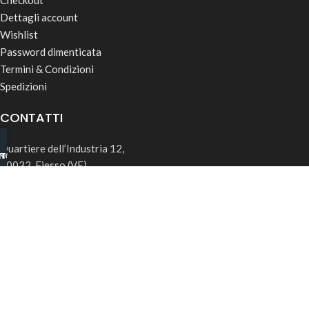
Checkout
Dettagli account
Wishlist
Password dimenticata
Termini & Condizioni
Spedizioni
CONTATTI
Quartiere dell’Industria 12,
INO B2B
TSAPP
30032, Fiesso (VE)
info@rk-distribution.com
+39 340 143 4519
Seguici su Instagram
© 2026 RK Distribution | P.IVA: 05169850285