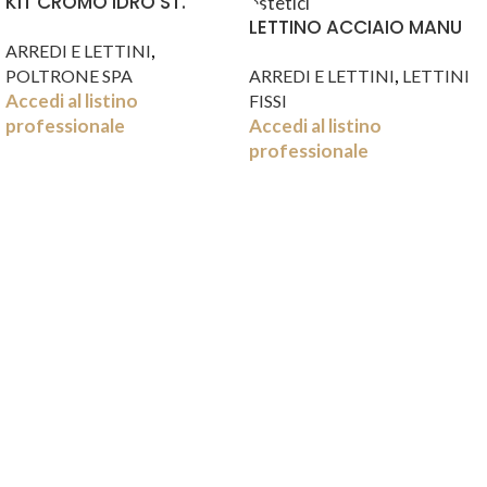
KIT CROMO IDRO ST.
BARTH
LETTINO ACCIAIO MANU
,
194*62*83
ARREDI E LETTINI
,
POLTRONE SPA
ARREDI E LETTINI
LETTINI
Accedi al listino
FISSI
professionale
Accedi al listino
professionale