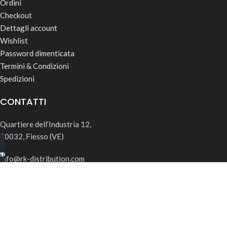
Ordini
Checkout
Dettagli account
Wishlist
Password dimenticata
Termini & Condizioni
Spedizioni
CONTATTI
Quartiere dell’Industria 12,
30032, Fiesso (VE)
INO B2B
TSAPP
info@rk-distribution.com
+39 340 143 4519
Seguici su Instagram