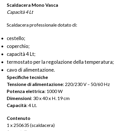
Scaldacera Mono Vasca
Capacità 4 Lt
Scaldacera professionale d
otato di:
cestello;
coperchio;
capacità 4 Lt;
termostato per la regolazione della temperatura;
cavo di alimentazione.
Specifiche tecniche
Tensione di alimentazione
: 220/230 V – 50/60 Hz
Potenza elettrica
: 1000 W
Dimensioni
: 30 x 40 x H. 19 cm
Capacità
: 4 Lt.
Contenuto
1 x 250635 (scaldacera)