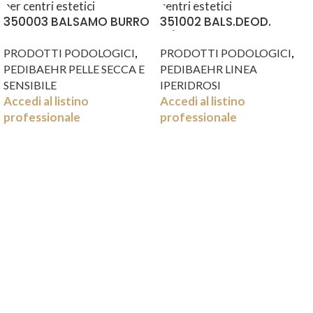
350003 BALSAMO BURRO
351002 BALS.DEOD.
DI KARITE’ ML75
C/FARNESOLO ML.75
,
,
PRODOTTI PODOLOGICI
PRODOTTI PODOLOGICI
PEDIBAEHR PELLE SECCA E
PEDIBAEHR LINEA
SENSIBILE
IPERIDROSI
Accedi al listino
Accedi al listino
professionale
professionale