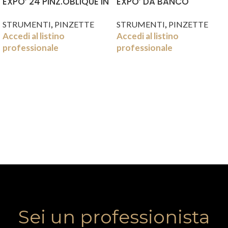
EXPO’ 24 PINZ.OBLIQUE IN
EXPO’ DA BANCO
4 FRAGRANZE
COMPLETO 48PZ 4 FRAGR
,
,
STRUMENTI
PINZETTE
STRUMENTI
PINZETTE
Accedi al listino
Accedi al listino
professionale
professionale
Sei un professionista