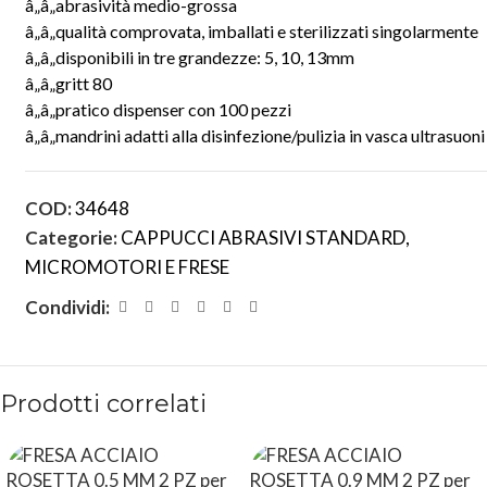
â„â„abrasività medio-grossa
â„â„qualità comprovata, imballati e sterilizzati singolarmente
â„â„disponibili in tre grandezze: 5, 10, 13mm
â„â„gritt 80
â„â„pratico dispenser con 100 pezzi
â„â„mandrini adatti alla disinfezione/pulizia in vasca ultrasuoni
COD:
34648
Categorie:
CAPPUCCI ABRASIVI STANDARD
,
MICROMOTORI E FRESE
Condividi:
Prodotti correlati