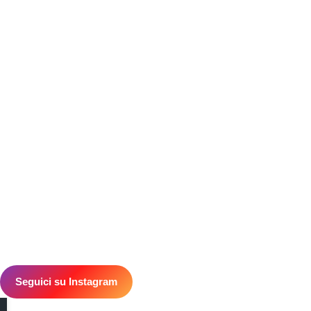
Checkout
Dettagli account
Wishlist
Password dimenticata
Termini & Condizioni
Spedizioni
CONTATTI
Quartiere dell’Industria 12,
30032, Fiesso (VE)
info@rk-distribution.com
+39 340 143 4519
Seguici su Instagram
© 2026 RK Distribution | P.IVA: 05169850285