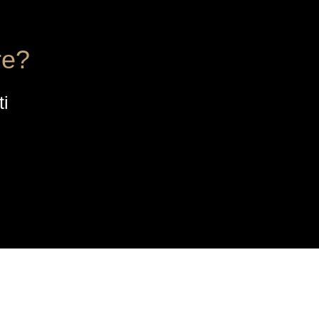
re?
ti
CONTATTI
Quartiere dell’Industria 12,
30032, Fiesso (VE)