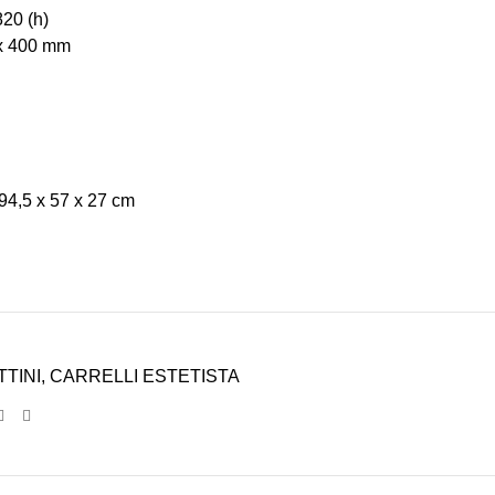
820 (h)
 x 400 mm
94,5 x 57 x 27 cm
TTINI
,
CARRELLI ESTETISTA