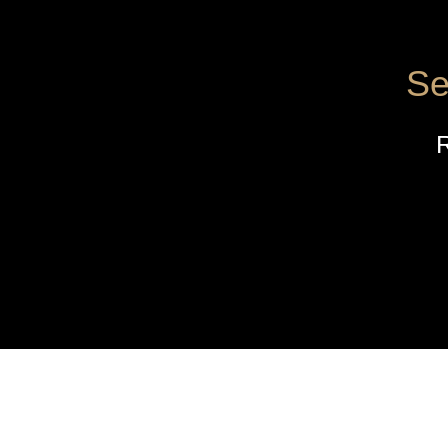
Se
R
AZIENDA
MENÙ
Home
Catalogo