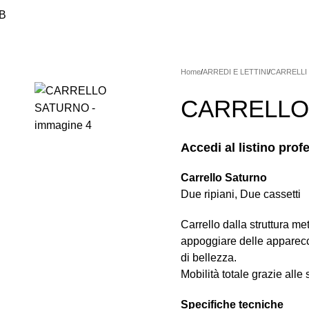
2B
SMETICA PROFESSIONALE
HANDSWORLD
MACCHINARI
MI
ILAZIONE
PRODOTTI PODOLOGICI
STERILIZZAZIONE/IGIEN
Home
ARREDI E LETTINI
CARRELLI
CARRELLO
Accedi al listino prof
Carrello Saturno
Due ripiani, Due cassetti
Carrello dalla struttura me
appoggiare delle apparecch
di bellezza.
Mobilità totale grazie alle 
Specifiche tecniche