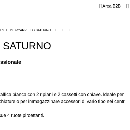
Area B2B
CROMOTORI E FRESE
MONOUSO E CONSUMABILI
E
STRUMENTI
 ESTETISTA
CARRELLO SATURNO
 SATURNO
essionale
tallica bianca con 2 ripiani e 2 cassetti con chiave. Ideale per
iature o per immagazzinare accessori di vario tipo nei centri
sue 4 ruote piroettanti.